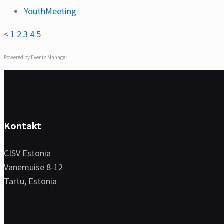
YouthMeeting
<
1
2
3
4
5
Powered by
Events Manager
Kontakt
CISV Estonia
Vanemuise 8-12
Tartu, Estonia