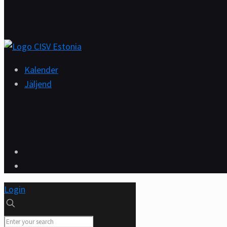
Kalender
Jäljend
Login