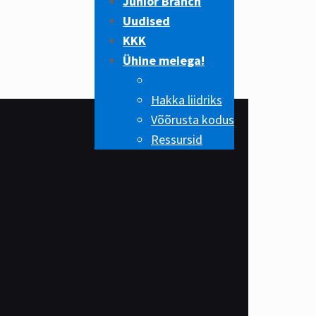
Junior Branch
Uudised
KKK
Ühine meiega!
Hakka liidriks
Võõrusta kodus
Ressursid